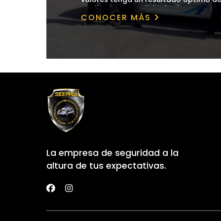
intereses de nuestros clientes.
Mediante un analisis de riesgo a sus
CONOCER MÁS
visualizamos aquellas areas de op
podrian en determinado momen
conflicto con la continuidad op
establecimiento.
La empresa de seguridad a la
altura de tus expectativas.