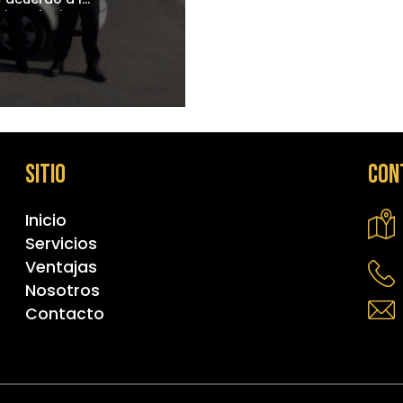
 instalaciones,
ortunidad que
to causar un
erativa de su
Sitio
Con
Inicio
Servicios
Ventajas
Nosotros
Contacto