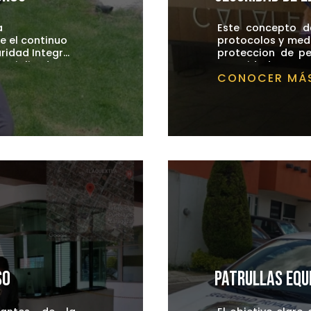
a
Este concepto d
e el continuo
protocolos y med
ridad Integral,
proteccion de pe
ocesos y
pecializada en
deben estar diseñ
Seguridad Inte
CONOCER MÁ
idades junto
ndustrial,
resguardar.
operativos y Recu
permiten
ncaria,
 nuestro
r la
tivas.
es.
so
Patrullas equ