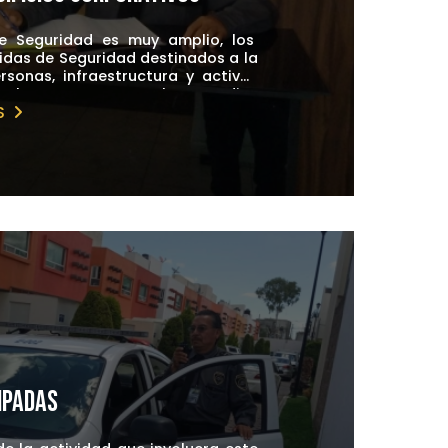
e Seguridad es muy amplio, los
idas de Seguridad destinados a la
rsonas, infraestructura y activos
ados de acuerdo a los intereses a
gral, cuenta con los medios
S
rso Humano para tu tranquilidad
ipadas